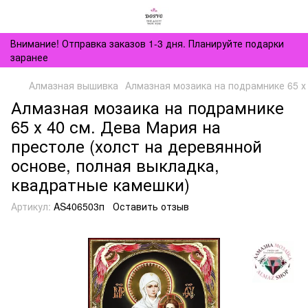
Внимание! Отправка заказов 1-3 дня. Планируйте подарки
заранее
Алмазная вышивка
Алмазная мозаика на подрамнике 65 х
Алмазная мозаика на подрамнике
65 х 40 см. Дева Мария на
престоле (холст на деревянной
основе, полная выкладка,
квадратные камешки)
Артикул:
AS406503п
Оставить отзыв