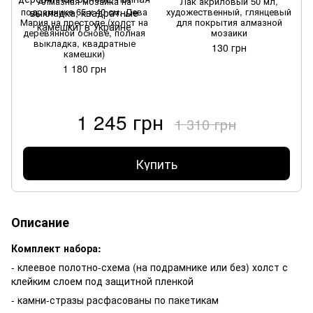
Алмазная мозаика на
Лак акриловый 50 мл,
подрамнике 65 х 40 см. Дева
художественный, глянцевый
Мария на престоле (холст на
для покрытия алмазной
деревянной основе, полная
мозаики
выкладка, квадратные
130 грн
камешки)
1 180 грн
1 245 грн
1 310 грн
Купить
Описание
Комплект набора:
- клеевое полотно-схема (на подрамнике или без) холст с
клейким слоем под защитной пленкой
- камни-стразы расфасованы по пакетикам