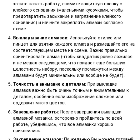
хотите начать работу, снимите защитную пленку с
клейкого основания (маленькими кусочками, чтобы
предотвратить засыхание и загрязнение клейкого
основания) и начните закреплять алмазы согласно
схеме.
Выкладывание алмазов
: Используйте стилус или
пинцет для взятия каждого алмаза и размещайте его на
соответствующем месте на схеме. Важно правильно
ориентировать алмаз (чтобы квадратик ровно ложился
и не мешал следующему, что придаст еще большую
целостность набору, поскольку промежутки между
алмазами будут минимальны или вообще не будет).
Точность и внимание к деталям
: При выкладке
алмазов важно быть очень точным и внимательным к
деталям, особенно если изображение сложное или
содержит много цветов.
Завершение работы
: После завершения выкладки
алмазной мозаики, осторожно пройдитесь по всей
работе, убедившись, что все алмазики хорошо
приклеились.
Закрепление алмазов
: По желанию Вы можете готовый