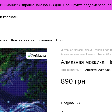
Внимание! Отправка заказов 1-3 дня. Планируйте подарки заранее
ми красками
врат
Контактная информация
Блог
оглашение
Отзывы о магазине
Интернет-магазин Досуг - товары для т
Алмазная мозаика. Ночные Птицы 40 x
Алмазная мозаика. Н
Нет в наличии
Артикул: АлМ-088
890 грн
Подрамник