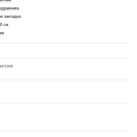
одрамника
я закладка
50 см
ия
антия