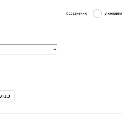
К сравнению
В желания
аказ
Вме