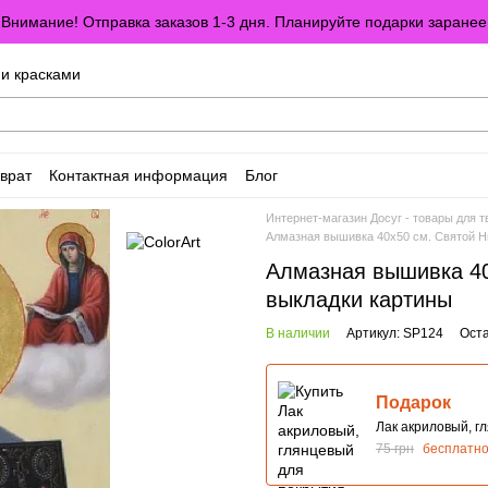
Внимание! Отправка заказов 1-3 дня. Планируйте подарки заранее
ми красками
врат
Контактная информация
Блог
оглашение
Отзывы о магазине
Интернет-магазин Досуг - товары для т
Алмазная вышивка 40х50 см. Святой Н
Алмазная вышивка 40
выкладки картины
В наличии
Артикул: SP124
Оста
Подарок
Лак акриловый, г
75 грн
бесплатн