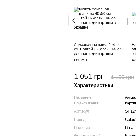
Алмазная вышивка 40х50
На
см. Святой Николай. Набор
ал
для выкладки картины
эл
680 грн
47
1 051 грн
1 155 грн
Характеристики
Название
Алмаз
модификации
карти
Артикул
SP12
Бренд
ColorA
Наличие
В нал
Форма камней
Квад