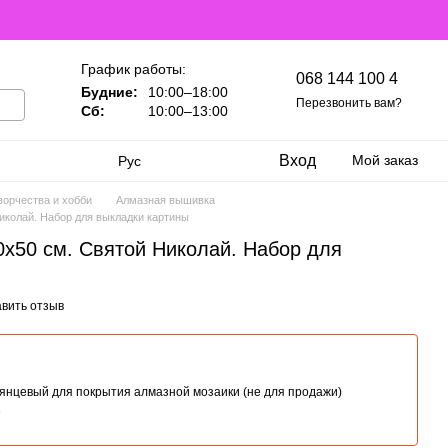
График работы:
068 144 100 4
Будние:
10:00–18:00
Перезвонить вам?
Сб:
10:00–13:00
Вход
Мой заказ
Рус
ворчества и хобби
Алмазная вышивка
иколай. Набор для выкладки картины
х50 см. Святой Николай. Набор для
вить отзыв
лянцевый для покрытия алмазной мозаики (не для продажи)
о