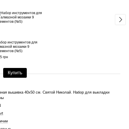
бор инструментов для
Алма
мазной мозаики 9
см. 
ементов (№5)
для 
5 грн
680 г
1 
Купить
ная вышивка 40х50 см. Святой Николай. Набор для выкладки
ны
4
rt
ичии
ратные