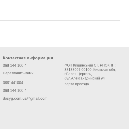
Контактная информация
068 144 100 4
ФОП Кишинський Є.І. РНОКПП:
38138097 09100, Киевская обл,
Перезвонить вам?
г.Белая Церковь,
бул.Александрийский 94
0681441004
Карта проезда
068 144 100 4
dosyg.com.ua@gmail.com