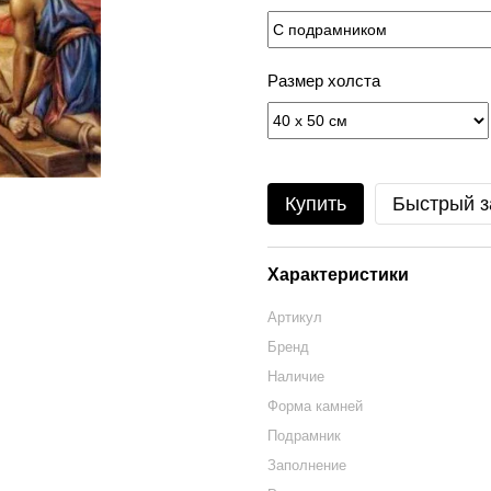
Размер холста
Купить
Быстрый з
Характеристики
Артикул
Бренд
Наличие
Форма камней
Подрамник
Заполнение