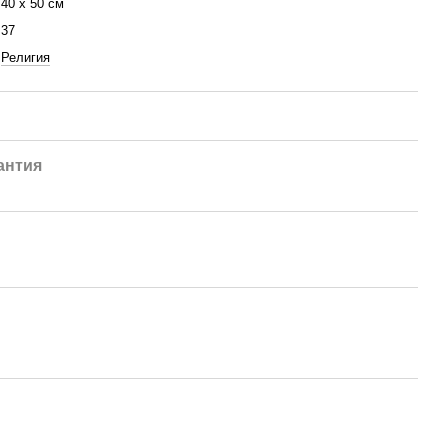
40 х 50 см
37
Религия
антия