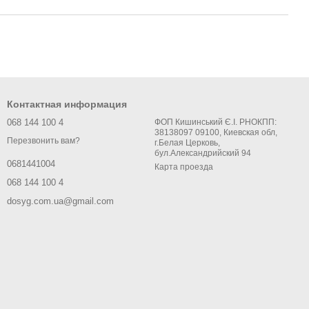
Контактная информация
068 144 100 4
ФОП Кишинський Є.І. РНОКПП:
38138097 09100, Киевская обл,
Перезвонить вам?
г.Белая Церковь,
бул.Александрийский 94
0681441004
Карта проезда
068 144 100 4
dosyg.com.ua@gmail.com