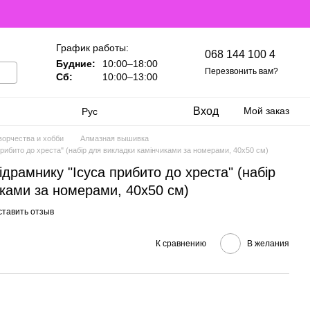
График работы:
068 144 100 4
Будние:
10:00–18:00
Перезвонить вам?
Сб:
10:00–13:00
Вход
Мой заказ
Рус
ворчества и хобби
Алмазная вышивка
прибито до хреста" (набір для викладки камінчиками за номерами, 40х50 см)
драмнику "Ісуса прибито до хреста" (набір
ками за номерами, 40х50 см)
ставить отзыв
К сравнению
В желания