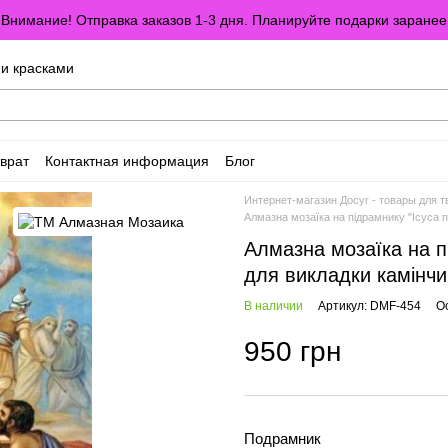
Внимание! Отправка заказов 1-3 дня. Планируйте подарки заранее
ми красками
врат
Контактная информация
Блог
оглашение
Отзывы о магазине
Интернет-магазин Досуг - товары для т
Алмазна мозаїка на підрамнику "Ісуса 
Алмазна мозаїка на пі
для викладки камінчи
В наличии
Артикул: DMF-454
О
950 грн
Подрамник