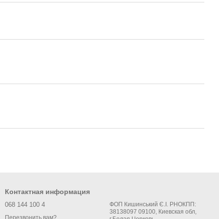
Контактная информация
068 144 100 4
ФОП Кишинський Є.І. РНОКПП:
38138097 09100, Киевская обл,
Перезвонить вам?