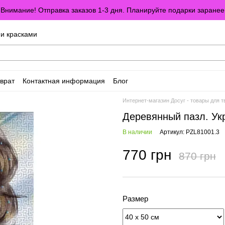
Внимание! Отправка заказов 1-3 дня. Планируйте подарки заранее
ми красками
врат
Контактная информация
Блог
оглашение
Отзывы о магазине
Интернет-магазин Досуг - товары для т
Деревянный пазл. Ук
В наличии
Артикул: PZL81001.3
770 грн
870 грн
Размер