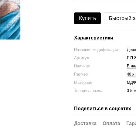
Купить
Быстрый з
Характеристики
Название модификации
Дере
Артикул
PZL8
Наличие
В на
Размер
40 x
Материал
МДФ
Толщина пазла
3-5 
Поделиться в соцсетях
Доставка
Оплата
Гар