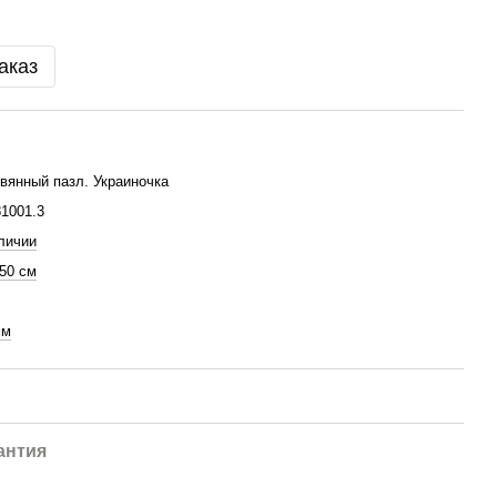
аказ
вянный пазл. Украиночка
1001.3
личии
 50 см
мм
антия