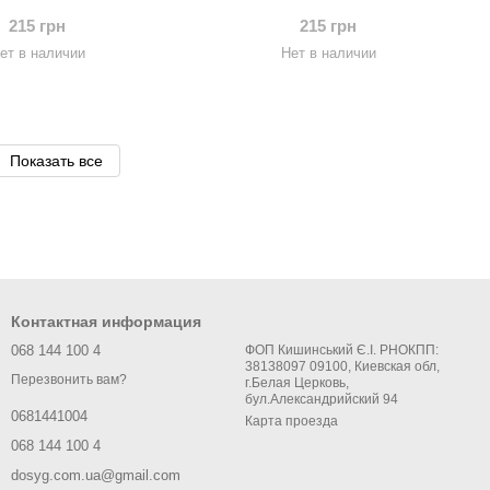
215 грн
215 грн
ет в наличии
Нет в наличии
Показать все
Контактная информация
068 144 100 4
ФОП Кишинський Є.І. РНОКПП:
38138097 09100, Киевская обл,
Перезвонить вам?
г.Белая Церковь,
бул.Александрийский 94
0681441004
Карта проезда
068 144 100 4
dosyg.com.ua@gmail.com