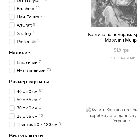
DIY Babylon
20
Brushme
20
НикиТошка
9
ArtCraft
7
Strateg
Картина по номерам. К
Мэрилин Монр
1
Raskraski
519 грн
Наличие
Нет в наличии
7
В наличии
73
Нет в наличии
Размер картины
61
40 х 50 см
2
50 х 65 см
1
30 х 40 см
13
25 х 35 см
3
Триптих 50 х 120 см
Вид упаковки