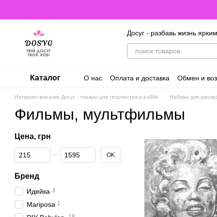
Перейти к основному контенту
Досуг - разбавь жизнь ярки
Каталог
О нас
Оплата и доставка
Обмен и воз
Договор оферты. Пользовательское с
Интернет-магазин Досуг - товары для творчества и хобби
Наборы для рисов
Фильмы, мультфильмы
Цена, грн
От Цена, грн
До Цена, грн
OK
Бренд
3
Идейка
1
Mariposa
18