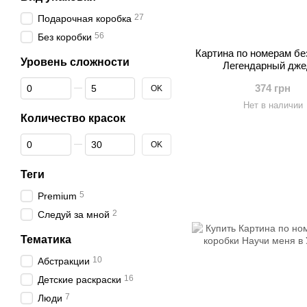
27
Подарочная коробка
56
Без коробки
Картина по номерам бе
Уровень сложности
Легендарный дже
От Уровень сложности
До Уровень сложности
374 грн
OK
Нет в наличии
Количество красок
От Количество красок
До Количество красок
OK
Теги
5
Premium
2
Следуй за мной
Тематика
10
Абстракции
16
Детские раскраски
7
Люди