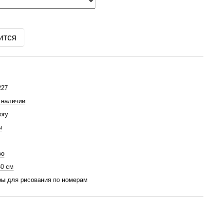
ится
27
 наличии
ory
ы
во
40 см
ы для рисования по номерам