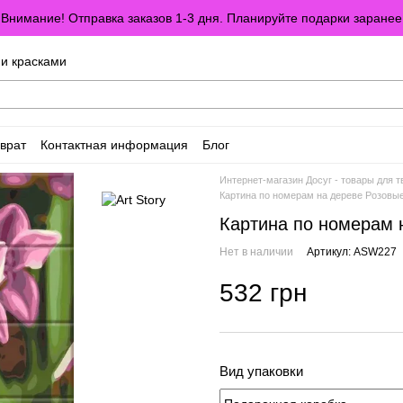
Внимание! Отправка заказов 1-3 дня. Планируйте подарки заранее
ми красками
врат
Контактная информация
Блог
оглашение
Отзывы о магазине
Интернет-магазин Досуг - товары для т
Картина по номерам на дереве Розовы
Картина по номерам 
Нет в наличии
Артикул: ASW227
532 грн
Вид упаковки