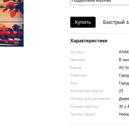
Купить
Быстрый з
Характеристики
Артикул
ASW0
Наличие
В нал
Бренд
Art St
Тематика
Город
Теги
Город
Количество красок
23
Основа для рисования
Дере
Размер картины
30 х 
Группа товара
Набор