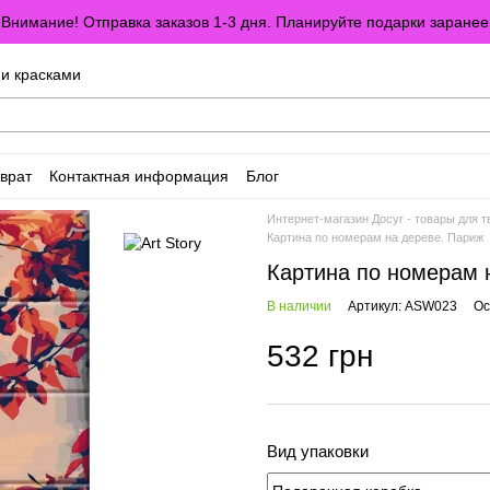
Внимание! Отправка заказов 1-3 дня. Планируйте подарки заранее
ми красками
врат
Контактная информация
Блог
оглашение
Отзывы о магазине
Интернет-магазин Досуг - товары для т
Картина по номерам на дереве. Париж
Картина по номерам 
В наличии
Артикул: ASW023
Ос
532 грн
Вид упаковки