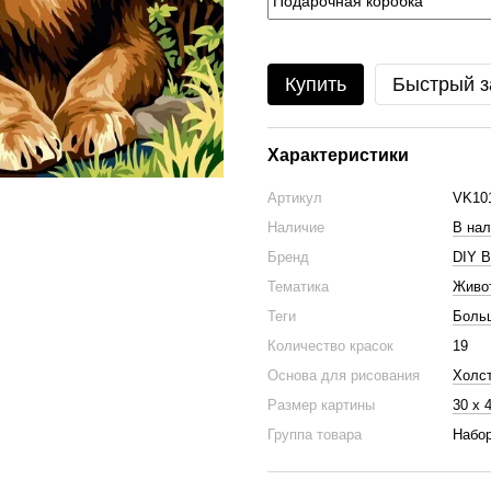
Купить
Быстрый з
Характеристики
Артикул
VK10
Наличие
В нал
Бренд
DIY B
Тематика
Живо
Теги
Боль
Количество красок
19
Основа для рисования
Холс
Размер картины
30 х 
Группа товара
Набор