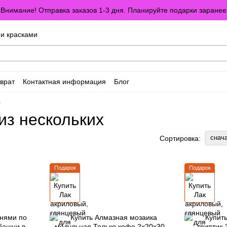
Внимание! Отправка заказов 1-3 дня. Планируйте подарки заранее
ми красками
врат
Контактная информация
Блог
оглашение
Отзывы о магазине
а
из нескольких
снач
Сортировка:
Подарок
Подарок