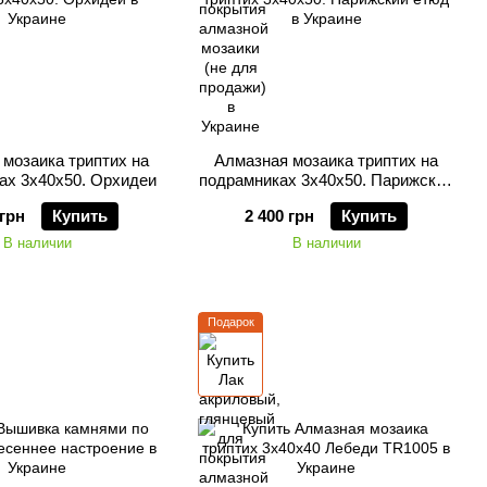
мозаика триптих на
Алмазная мозаика триптих на
ах 3х40х50. Орхидеи
подрамниках 3х40х50. Парижский
етюд
 грн
Купить
2 400 грн
Купить
В наличии
В наличии
Подарок