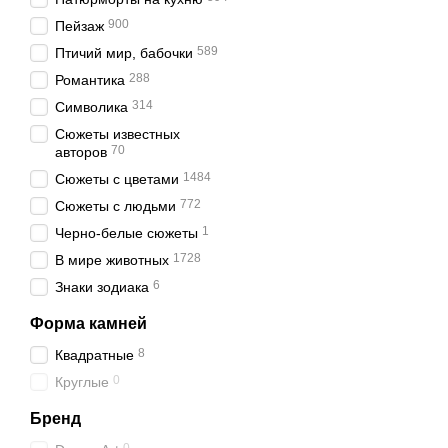
900
Пейзаж
589
Птичий мир, бабочки
288
Романтика
314
Символика
Сюжеты известных
70
авторов
1484
Сюжеты с цветами
772
Сюжеты с людьми
1
Черно-белые сюжеты
1728
В мире животных
6
Знаки зодиака
Форма камней
8
Квадратные
0
Круглые
Бренд