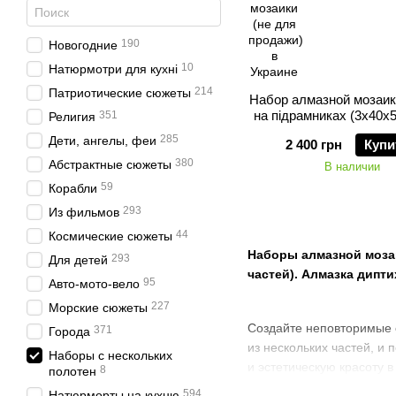
190
Новогодние
10
Натюрмотри для кухні
214
Патриотические сюжеты
Набор алмазной мозаик
на підрамниках (3х40х5
351
Религия
из роз
285
Дети, ангелы, феи
2 400 грн
Купи
380
Абстрактные сюжеты
В наличии
59
Корабли
293
Из фильмов
44
Космические сюжеты
Наборы алмазной мозаи
293
Для детей
частей). Алмазка диптих
95
Авто-мото-вело
227
Морские сюжеты
Создайте неповторимые 
371
Города
из нескольких частей, и
Наборы с нескольких
и эстетическую красоту 
8
полотен
594
Натюрморты на кухню