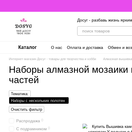
Перейти к основному контенту
Досуг - разбавь жизнь ярки
Каталог
О нас
Оплата и доставка
Обмен и воз
Договор оферты. Пользовательское с
Интернет-магазин Досуг - товары для творчества и хобби
Алмазная вышивк
Наборы алмазной мозаики 
частей
Тематика:
Наборы с нескольких полотен
Очистить фильтр
0
Распродажа
0
С подрамником