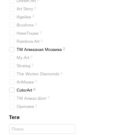
0
Dream Art
0
Art Story
0
Идейка
0
Brushme
0
НикиТошка
0
Rainbow Art
2
ТМ Алмазная Мозаика
0
My-Art
0
Strateg
0
The Wortex Diamonds
0
АлМазка
6
ColorArt
0
ТМ Алмаз Шоп
0
Оригами
Теги