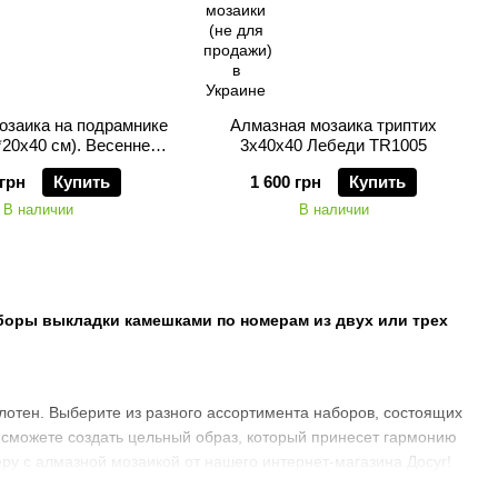
озаика на подрамнике
Алмазная мозаика триптих
*20х40 см). Весеннее
3х40х40 Лебеди TR1005
настроение
 грн
Купить
1 600 грн
Купить
В наличии
В наличии
аборы выкладки камешками по номерам из двух или трех
отен. Выберите из разного ассортимента наборов, состоящих
ы сможете создать цельный образ, который принесет гармонию
еру с алмазной мозаикой от нашего интернет-магазина Досуг!