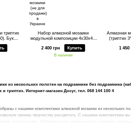
и триптих
Набор алмазной мозаики
Алмазная м
0). Букет
модульной композиции 4х30х40.
(триптих 3
Вокруг света
ть
2 400 грн
Купить
1 450
В наличии
ки из нескольких полотен на подрамнике без подрамника (н
 и триптих. Интернет-магазин Досуг, тел. 068 144 100 4
образы с нашими комплектами алмазной мозаики из нескольких пол
 позвольте своему творчеству расцветать. С нашими комплектами в
в ваше пространство. Добавьте нотку уникальности к вашему интерь