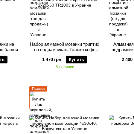
аики на
Набор алмазной мозаики триптих
Алмазная 
ия башни
на подрамниках. Только кофе
подрамник
2х20х30 1х20х50
ть
1 470 грн
Купить
2 400
В наличии
Подарок