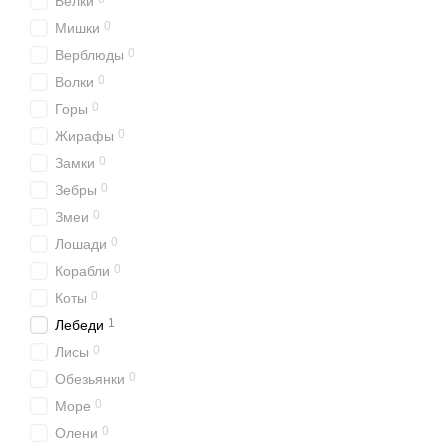
Белки
0
Мишки
0
Верблюды
0
Волки
0
Горы
0
Жирафы
0
Замки
0
Зебры
0
Змеи
0
Лошади
0
Корабли
0
Коты
1
Лебеди
0
Лисы
0
Обезьянки
0
Море
0
Олени