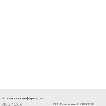
Контактная информация
068 144 100 4
ФОП Кишинський Є.І. РНОКПП: