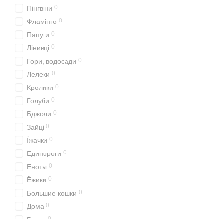
0
Пінгвіни
0
Фламінго
0
Папуги
0
Лінивці
0
Гори, водосади
0
Лелеки
0
Кролики
0
Голуби
0
Бджоли
0
Зайці
0
Їжачки
0
Единороги
0
Еноты
0
Ёжики
0
Большие кошки
0
Дома
0