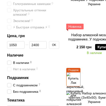
0
Голограммные камешки
Хрустальные оттенки
0
алмазов!
0
Эксклюзив!
Новинка
0
⚡ Быстрая отправка ⚡
Набор алмазной моз
Цена, грн
подрамнике. У поднож
От Цена, грн
До Цена, грн
OK
2 150 грн
Купи
В наличии
Наличие
8
В наличии
0
Нет в наличии
Подарок
Подрамник
7
С подрамником
8
Без подрамника
Тематика