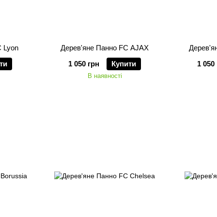
 Lyon
Дерев'яне Панно FC AJAX
Дерев'я
ти
1 050 грн
Купити
1 050
В наявності