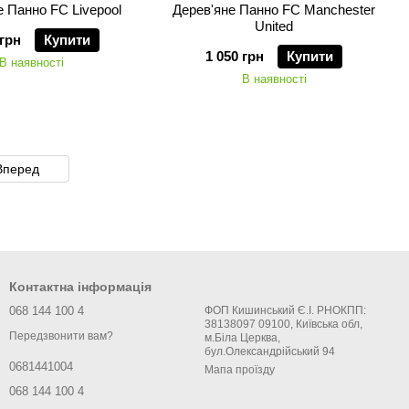
е Панно FC Livepool
Дерев'яне Панно FC Manchester
United
 грн
Купити
1 050 грн
Купити
В наявності
В наявності
Вперед
Контактна інформація
068 144 100 4
ФОП Кишинський Є.І. РНОКПП:
38138097 09100, Київська обл,
Передзвонити вам?
м.Біла Церква,
бул.Олександрійський 94
0681441004
Мапа проїзду
068 144 100 4