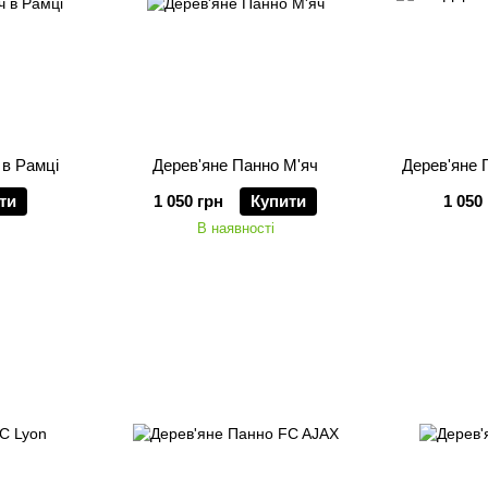
 в Рамці
Дерев'яне Панно М'яч
Дерев'яне П
ти
1 050 грн
Купити
1 050
В наявності