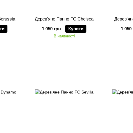
orussia
Дерев'яне Панно FC Chelsea
Дерев'ян
ти
1 050 грн
Купити
1 050
В наявності