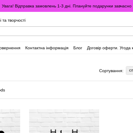
Увага! Відправка замовлень 1-3 дні. Плануйте подарунки завчасно
і та творчості
повернення
Контактна інформація
Блог
Договір оферти. Угода 
сп
Сортування: