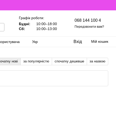
Графік роботи:
068 144 100 4
Будні:
10:00–18:00
Передзвонити вам?
Сб:
10:00–13:00
Вхід
Мій кошик
користувача
Укр
очатку нові
за популярністю
спочатку дешевше
за назвою