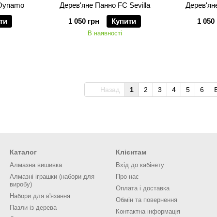
 Dynamo
Дерев'яне Панно FC Sevilla
Дерев'ян
ти
1 050 грн
Купити
1 050
В наявності
Назад
1
2
3
4
5
6
Каталог
Клієнтам
Алмазна вишивка
Вхід до кабінету
Алмазні іграшки (набори для
Про нас
виробу)
Оплата і доставка
Набори для в'язання
Обмін та повернення
Пазли із дерева
Контактна інформація