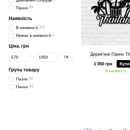
Дивовижні споруди
83
Панно
Наявність
112
В наявності
2
Немає в наявності
Ціна, грн
Дерев'яне Панно Th
Від Ціна, грн
До Ціна, грн
ОК
1 050 грн
Купи
Група товару
В наявності
30
Пазли
83
Панно