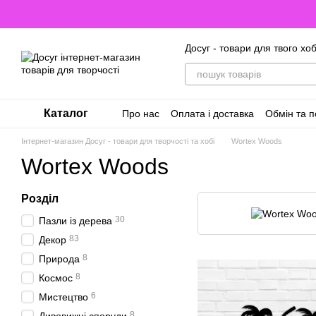
Перейти до основного контенту
Досуг - товари для твого хоб
Каталог
Про нас
Оплата і доставка
Обмін та 
Відгуки про магазин
Інтернет-магазин Досуг - товари для творчості та хобі
Wortex Woods
Wortex Woods
Розділ
30
Пазли із дерева
83
Декор
8
Природа
8
Космос
6
Мистецтво
8