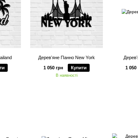
ailand
Дерев'яне Панно New York
Дерев'
ти
1 050 грн
Купити
1 050
В наявності