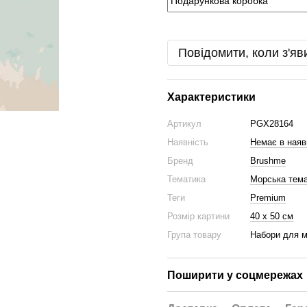
Повідомити, коли з'яв
Характеристики
Артикул
PGX28164
Наявність
Немає в наяв
Бренд
Brushme
Тематика
Морська тем
Теги
Premium
Розмір картини
40 х 50 см
Група товару
Набори для 
Поширити у соцмережах