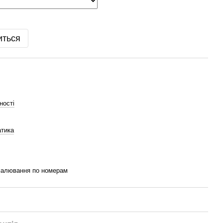
иться
ності
атика
малювання по номерам