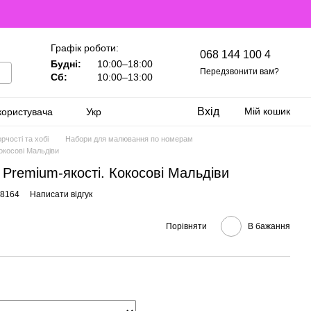
Графік роботи:
068 144 100 4
Будні:
10:00–18:00
Передзвонити вам?
Сб:
10:00–13:00
Вхід
Мій кошик
користувача
Укр
рчості та хобі
Набори для малювання по номерам
окосові Мальдіви
Premium-якості. Кокосові Мальдіви
28164
Написати відгук
Порівняти
В бажання