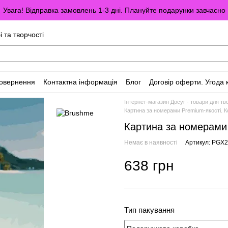
Увага! Відправка замовлень 1-3 дні. Плануйте подарунки завчасно
і та творчості
повернення
Контактна інформація
Блог
Договір оферти. Угода 
Інтернет-магазин Досуг - товари для тво
Картина за номерами Premium-якості. К
Картина за номерами 
Немає в наявності
Артикул: PGX
638 грн
Тип пакування